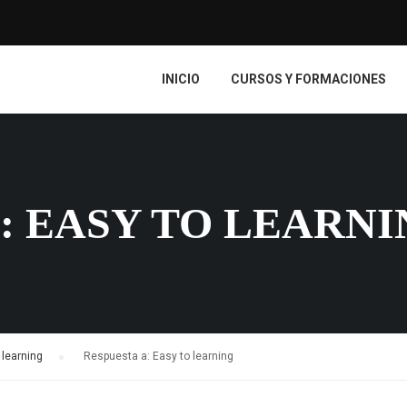
INICIO
CURSOS Y FORMACIONES
: EASY TO LEARN
 learning
›
Respuesta a: Easy to learning