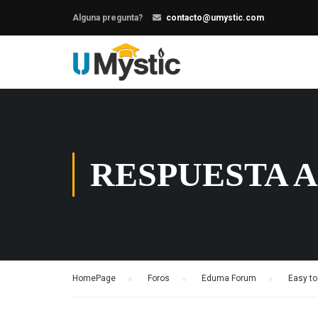
Alguna pregunta?
contacto@umystic.com
RESPUESTA A
HomePage
›
Foros
›
Eduma Forum
›
Easy to