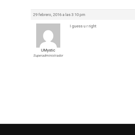
29 febrero, 2016 a las 3:10 pm
I guess u r right
UMystic
Superadministrador