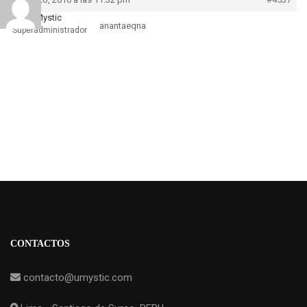
UMystic
anantaeqna
Superadministrador
CONTACTOS
contacto@umystic.com