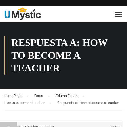
RESPUESTA A: HOW
TO BECOME A
TEACHER
HomePage
›
Foros
›
Eduma Forum
›
How to become a teacher
›
Respuesta a: How to become a teacher
7 marzo, 2016 a las 11:32 pm
#4537