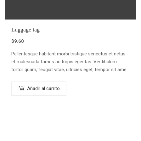
Luggage tag
$
9.60
Pellentesque habitant morbi tristique senectus et netus
et malesuada fames ac turpis egestas. Vestibulum
tortor quam, feugiat vitae, ultricies eget, tempor sit amet,
ante. Donec eu libero sit amet…
Añadir al carrito