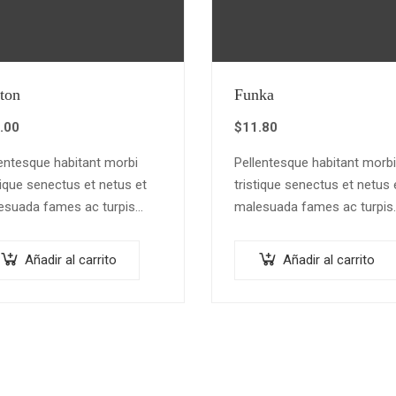
ton
Funka
.00
$
11.80
entesque habitant morbi
Pellentesque habitant morbi
tique senectus et netus et
tristique senectus et netus 
esuada fames ac turpis
malesuada fames ac turpis
tas. Vestibulum tortor
egestas. Vestibulum tortor
, feugiat vitae, ultricies
quam, feugiat vitae, ultricies
Añadir al carrito
Añadir al carrito
, tempor sit amet, ante.
eget, tempor sit amet, ante.
c eu libero sit amet…
Donec eu libero sit amet…