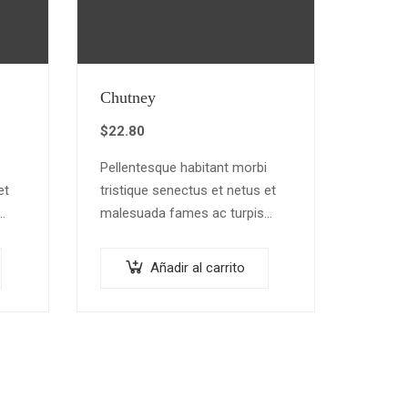
Chutney
$
22.80
Pellentesque habitant morbi
et
tristique senectus et netus et
malesuada fames ac turpis
egestas. Vestibulum tortor
quam, feugiat vitae, ultricies
Añadir al carrito
eget, tempor sit amet, ante.
Donec eu libero sit amet…