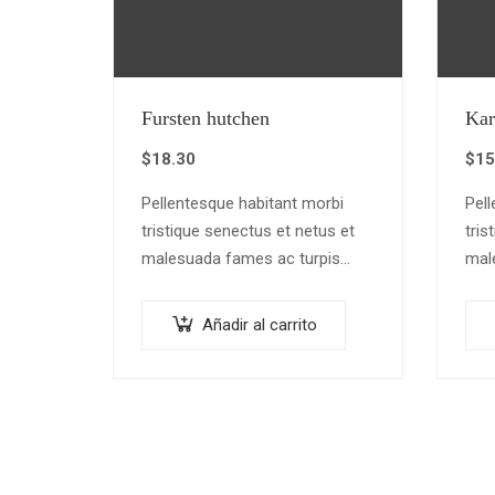
Fursten hutchen
Kar
$
18.30
$
15
Pellentesque habitant morbi
Pell
tristique senectus et netus et
tris
malesuada fames ac turpis
mal
egestas. Vestibulum tortor
eges
quam, feugiat vitae, ultricies
quam
Añadir al carrito
eget, tempor sit amet, ante.
eget
Donec eu libero sit amet…
Done