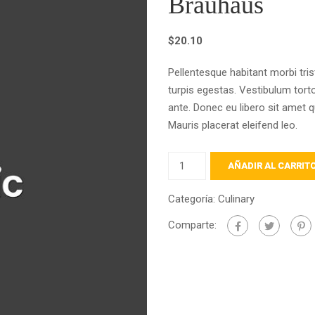
Brauhaus
$
20.10
Pellentesque habitant morbi tr
turpis egestas. Vestibulum torto
ante. Donec eu libero sit amet 
Mauris placerat eleifend leo.
Brauhaus
AÑADIR AL CARRIT
cantidad
Categoría:
Culinary
Comparte: