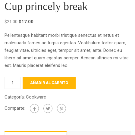
Cup princely break
El
El
$
21.00
$
17.00
precio
precio
Pellentesque habitant morbi tristique senectus et netus et
original
actual
malesuada fames ac turpis egestas. Vestibulum tortor quam,
era:
es:
feugiat vitae, ultricies eget, tempor sit amet, ante. Donec eu
$21.00.
$17.00.
libero sit amet quam egestas semper. Aenean ultricies mi vitae
est. Mauris placerat eleifend leo.
Cup
AÑADIR AL CARRITO
princely
break
Categoría:
Cookware
cantidad
Comparte: