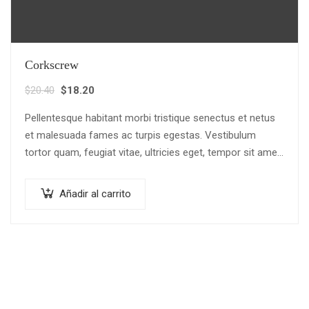
Corkscrew
El
El
$
20.40
$
18.20
precio
precio
Pellentesque habitant morbi tristique senectus et netus
original
actual
et malesuada fames ac turpis egestas. Vestibulum
era:
es:
tortor quam, feugiat vitae, ultricies eget, tempor sit amet,
$20.40.
$18.20.
ante. Donec eu libero sit amet…
Añadir al carrito